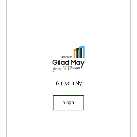
My רויאל בלו
בקרוב