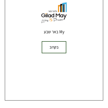
My באר שבע
בקרוב