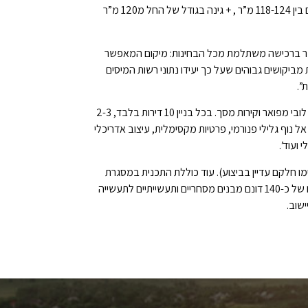
למשל: דירות מיני פנטהאוז בגודל 114 + מרפסת בגודל 34 וגינה של כ 30 מ”ר במחיר של החל מ- 1.01 מיליון שקלים ודירות גן 5 חדרים בין 118-124 מ”ר , + גינה בגודל של החל מ120 מ”ר
דובר ברכישה משתלמת מכל הבחינות: מיקום המאפשר
ביקושים גבוהים שעל כך יעידו נתוני רשות המיסים
שתוכנן על ידי “ליעד אדריכלים” כולל מתחם מגורים פרטי הכולל 3 בניניי מגורים מדורגים בעלי 4 קומות עם לובי מפואר וקירות מסך. בכל בניין 10 דירות בלבד, 2-3
ל נוף גלילי פנורמי, פרטיות מקסימלית, עיצוב אדריכלי
ועוד’.
כנית מתאר כוללת לחצור הגלילית כשעד כה נבנו בשכונה 300 יח”ד (חלקם הסתיימו חלקם עדיין בביצוע). עוד כוללת התכנית במסגרת
התוכנית תיסלל כניסה נוספת, מצומת מחניים, כשני קילומטרים מהכניסה הנוכחית. בין שתי הכניסות, במקביל לכביש 90, ייבנו על שטח של כ-140 דונם מבנים מסחריים ותעשייתיים לתעשייה
ישוב.