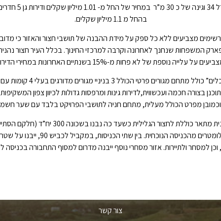
בהחל מ 1.1 מיליון שקלים.
מרשימים מצביעים ללא כל ספק על מידת ההבנה של תושבי חצור והאזור כי מ
לפארק המשפחות שנחנך לאחרונה וקרבה למרכזי החינוך. בכלל העיר חצור נהנית מ
עים על עלייה נוספת של לא פחות מ-15% בשנתיים האחרונות במחירי הדירות”.
ן בצורה חכמה ועכשווית,לדירות גינות ומרפסות גדולות לכיוון צפון המשקיפות א
כמובן מפרט הכולל מעלית, מתחם חניה לתושבי הפרויקט בלבד עם שער חשמלי 
שכונת הבוסתן הנבנית בימים אלה, מהווה חלק מת
 וכן למסחר ולתיירות. אזור מסחרי נוסף ייבנה מדרום למסוף התחבורה בכניסה לי
צור קשר