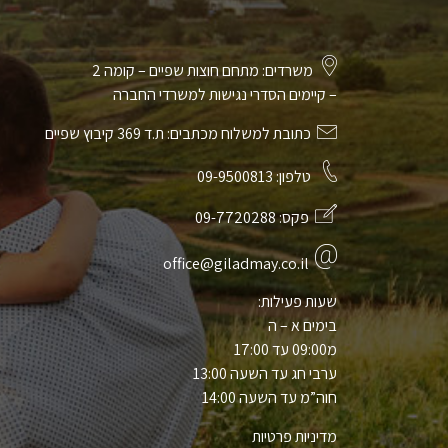
משרדים: מתחם חוצות שפיים – קומה 2
– קיימים הסדרי נגישות למשרדי החברה
כתובת למשלוח מכתבים: ת.ד 369 קיבוץ שפיים
טלפון:
09-9500813
פקס:
09-7720288
office@giladmay.co.il
שעות פעילות:
בימים א – ה
מ09:00 עד 17:00
ערבי חג עד השעה 13:00
חוה”מ עד השעה 14:00
מדיניות פרטיות