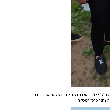
התקבל היתר חפירה והונחה אבן הפינה לפרויקט המגורים החדש VIAS נתיבות בו יקימו החברות היזמיות – חברת גלעד מאי וחברת י.כ יהלום 347 יח”ד בשכונת רמות יורם. במעמד המכובד בו
 ונחנך מרכז המכירות.