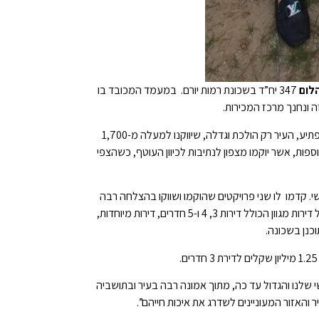
הלום
347 יח”ד בשכונת רמות יורם. במעמד המכובד בו
 ונחנך מרכז המכירות.
ברך להצלחת הפרויקט ואמר כי “למרות שנה של מלחמה, שבה היה חשש שהעיר תפגע, קרה משהו מעניין ומפתיע, העיר רק הולכת וגדלה, שיווקנו למעלה מ-1,700
תר מבשנה שקדמה לה ואנו ממשיכים את המגמה הזו. חתמנו לאחרונה על הסכם גג שני לבנייה של 32,000 יח”ד נוספות, אשר יוקמו מצפון לנתיבות לכיוון העוטף, כשהצפי
ופשי. קדמו לו שני פרויקטים שהוקמו ושווקו בהצלחה רבה
בעשור האחרון בשכונת נווה שרון. VIAS נתיבות כולל 347 יח”ד ב-7 בניינים של 10 קומות ועוד 9 בנייני בוטיק של 5 קומות בלבד עם תמהיל דירות מגוון הכולל דירות 3, 4 ו-5 חדרים, דירות מיוחדות,
שלנו והגדול עד כה, מתוך אמונה רבה בעיר ובתושביה
והאזור המעוניינים לשדרג את איכות חייהם”.