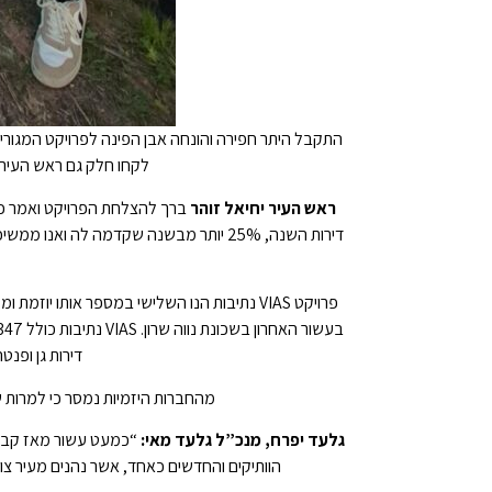
התקבל היתר חפירה והונחה אבן הפינה לפרויקט המגורים החדש VIAS נתיבות בו יקימו החב
לקחו חלק גם ראש העיר 
ראש העיר יחיאל זוהר
פרויקט VIAS נתיבות הנו השלישי במספר אותו
דירות גן ופנטהאוזים. הפ
מהחברות היזמיות נמסר כי למרות שהמכירה הרשמית טרם החלה, שוו
גלעד יפרח, מנכ”ל גלעד מאי:
“כמעט עשור מאז קבענו
הוותיקים והחדשים כאחד, אשר נהנים מעיר צומ