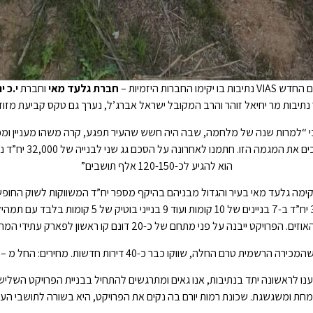
רות היזמיות –
חברת גלעד מאי
וחברת
י.כ י
נתיבות מר יחיאל זוהר והרב המקובל ישראל אברג’ל, נערך גם טקס קביעת מזוזה
דירות השנה, 25% יו
הוא להגיע לכ-120-150 אלף תושבים”
 יוזמת ומקימה גלעד מאי בעיר והגדול מבניהם בהיקף מספר יח”ד המשווקות לשוק הח
רויקט ייבנה על פני מתחם של כ-20 דונם קו ראשון לפארק עתידי המתוכנן בשכונה.
קו כבר כ-40 דירות חדשות. מחירים: החל מ – 1.25 מיליון שקלים לדירת 3 חדרים.
 לראשונה יתד בנתיבות, אנו גאים ומתרגשים להתחיל בבניית הפרויקט השלישי 
חת ומשגשגת. שכונת רמות יורם בה נקים את הפרויקט, היא בשורה לתושבי העיר 