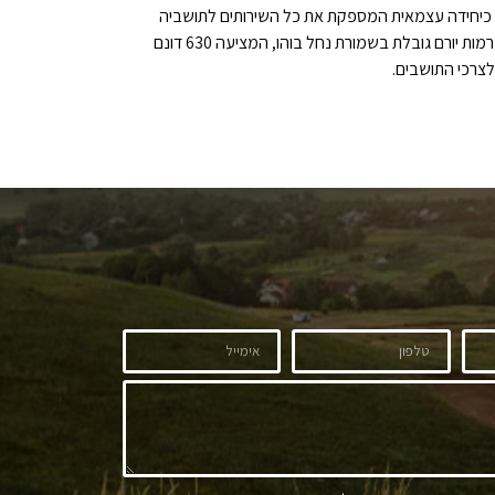
 ומשתרעת על פני 1,700 דונם ותכלול בסיומה כ-4,500 יח”ד. השכונה תוכננה כיחידה עצמאית המספקת את כל השירותים לתושביה
לרבות מוסדות חינוך מגן ועד תיכון, מרכזים מסחריים, בתי כנסת ומבני ציבור רבים, וכן מגישה נוחה לכניסה החדשה לעיר ולפארק האגם. רמות יורם גובלת בשמורת נחל בוהו, המציעה 630 דונם
לצרכי התושבים.