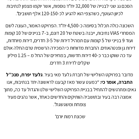
הסכם גג שני לבנייה של 32,000 יח”ד נוספות, אשר יוקמו מצפון לנתיבות
לכיוון העוטף, כשהצפי הוא להגיע לכ-120-150 אלף תושבים”.
השכונה כולה תכלול בסיומה כ-4,500 יח”ד. הפרויקט האמור, העונה לשם
המסחרי VIAS נתיבות, ייבנה בשטח של 20 דונם, ב-7 בניינים של 10 קומות
ועוד 9 בנייני של 5 קומות עם תמהיל דירות של 3-5 חדרים, דירות מיוחדות,
דירות גן ופנטהאוזים. החברות מדווחות כי המכירה הרשמית טרם החלה אולם
עד כה שווקו כבר כ-40 דירות חדשות, במחירים של החל מ – 1.25 מיליון
שקלים לדירת 3 חדרים.
מדובר בפרויקט השלישי של חברת גלעד מאי בעיר.
גלעד יפרח, מנכ”ל
החברה, אומר כי:
“כמעט עשור מאז קבענו לראשונה יתד בנתיבות, אנו
גאים ומתרגשים להתחיל בבניית הפרויקט השלישי שלנו והגדול עד כה, מתוך
אמונה רבה בעיר ובתושביה הוותיקים והחדשים כאחד, אשר נהנים מעיר
צומחת ומשגשגת”.
שכונת רמות יורם’