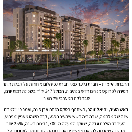
החברות היזמיות – חברת גלעד מאי וחברת י.כ יהלום מדווחות על קבלת היתר
חפירה לפרויקט מגורים חדש בנתיבות, הכולל 347 יח”ד בשכונת רמות יורם,
שבחלקה המערבי של העיר.
ראש העיר, יחיאל זוהר,
השתתף בטקס הנחת אבן פינה, ואמר כי: “למרות
שנה של מלחמה, שבה היה חשש שהעיר תפגע, קרה משהו מעניין ומפתיע,
העיר רק הולכת וגדלה, שיווקנו למעלה מ-1,700 דירות השנה, 25% יותר
מבשנה שקדמה לה ואנו ממשיכים את המגמה הזו. חתמנו לאחרונה על