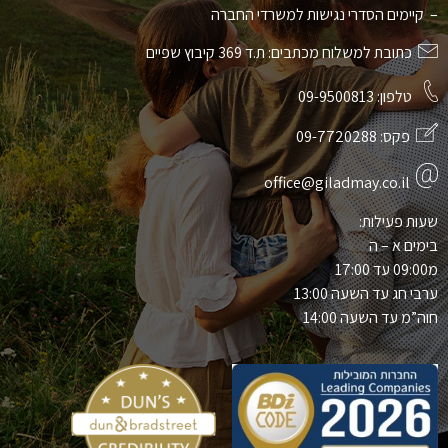
– קיימים הסדרי נגישות למשרדי החברה
כתובת למשלוח מכתבים: ת.ד 369 קיבוץ שפיים
טלפון:
09-9500813
פקס:
09-7720288
office@giladmay.co.il
שעות פעילות:
בימים א – ה
מ09:00 עד 17:00
ערבי חג עד השעה 13:00
חוה”מ עד השעה 14:00