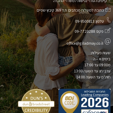
– קיימים הסדרי נגישות למשרדי החברה
כתובת למשלוח מכתבים: ת.ד 369 קיבוץ שפיים
טלפון:
09-9500813
פקס:
09-7720288
office@giladmay.co.il
שעות פעילות:
בימים א – ה
מ09:00 עד 17:00
ערבי חג עד השעה 13:00
חוה”מ עד השעה 14:00